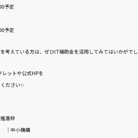
:00予定
:00予定
を考えている方は、ぜひIT補助金を活用してみてはいかがで
フレットや公式HPを
てください✨
2
策推進枠
小機構