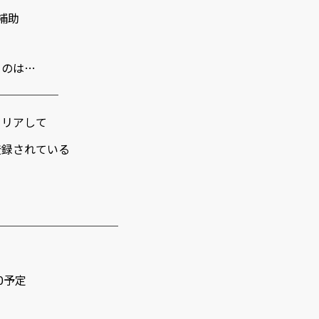
補助
るのは…
──────
リアして
録されている
────────────
00予定