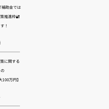
IT補助金では
策推進枠🔐
ます！
額
──────
策に関する
の
大100万円】
料
──────