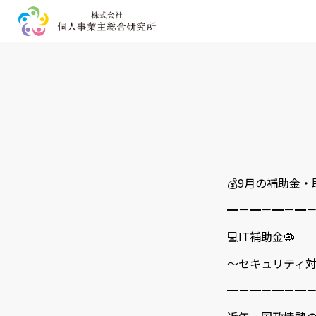
HOME
事業内容
企業情報
お問い合わせ
💰9月の補助金
プライバシーポリシー
━－━－━－━
💻IT補助金🦠
〜セキュリティ対
━－━－━－━