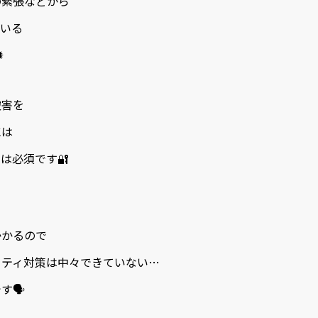
の緊張などから
ている
️
被害を
には
は必須です🔐
かかるので
リティ対策は中々できていない…
す🗣