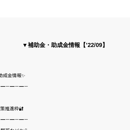
▼補助金・助成金情報【’22/09】
・助成金情報✨
－━－━－━－
策推進枠🔐
－━－━－━－