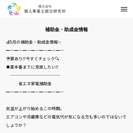
HOME
補助金・助成金情報
事業内容
💰5月の補助金・助成金情報✨
━－━－━－━－━－━－━－
企業情報
予算あり⁉️今すぐチェック🔍
☀️夏本番までに見直したい‼️
お問い合わせ
────────────
省エネ家電補助金
プライバシーポリシー
━－━－━－━－━－━－━－
気温が上がり始めるこの時期。
エアコンや冷蔵庫などの電気代が気になる方も多いのではないで
しょうか？