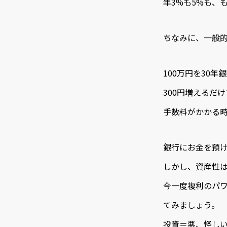
年3%も5%も、
ちなみに、一般的
100万円を30
300円増えるだ
手数料がかかる
銀行にお金を預
しかし、資産性は
今一度複利のパ
てみましょう。
投資＝悪、怪し