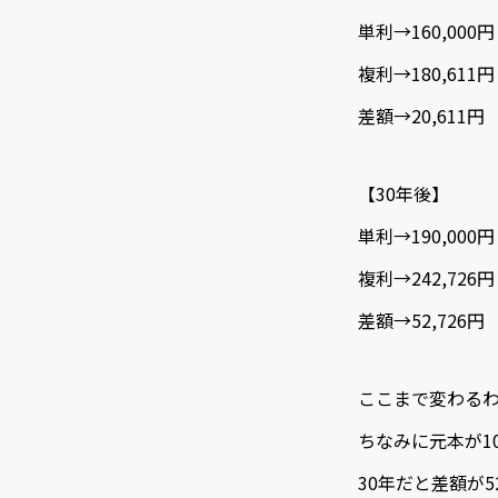
単利→160,000円
複利→180,611円
差額→20,611円
【30年後】
単利→190,000円
複利→242,726円
差額→52,726円
ここまで変わる
ちなみに元本が1
30年だと差額が