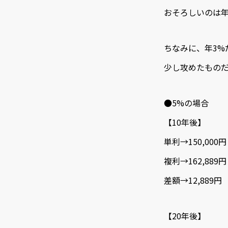
おそろしいのは年
ちなみに、年3%
少し攻めたものだ
●5%の場合
【10年後】
単利→150,000円
複利→162,889円
差額→12,889円
【20年後】