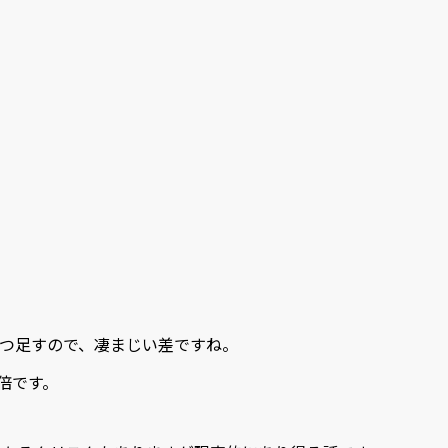
4円
を1つ足すので、凄まじい差ですね。
で倍です。