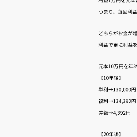
利益1万円を元本
つまり、毎回利
どちらがお金が
利益で更に利益
元本10万円を年
【10年後】
単利→130,000円
複利→134,392円
差額→4,392円
【20年後】