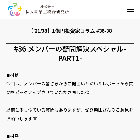
HOME
【’21/08】1億円投資家コラム #36-38
事業内容
#36 メンバーの疑問解決スペシャル-
PART1-
企業情報
お問い合わせ
◼︎村島：
今回は、メンバーの皆さまからご提出いただいたレポートから質
プライバシーポリシー
問をピックアップさせていただきました😊
以前と少し似ている質問もありますが、ぜひ柴田さんのご意見を
お願いします🙇‍♂️
◼︎村島：