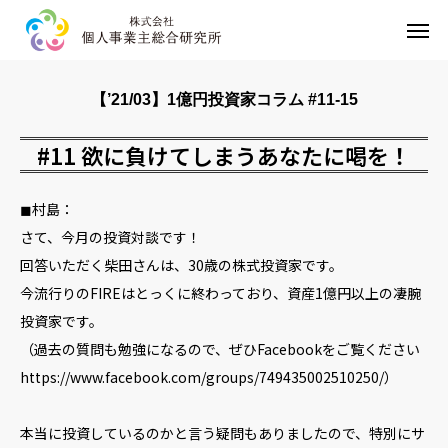
HOME
【’21/03】1億円投資家コラム #11-15
事業内容
#11 欲に負けてしまうあなたに喝を！
企業情報
◼︎村島：
お問い合わせ
さて、今月の投資対談です！
回答いただく柴田さんは、30歳の株式投資家です。
プライバシーポリシー
今流行りのFIREはとっくに終わっており、資産1億円以上の凄腕
投資家です。
（過去の質問も勉強になるので、ぜひFacebookをご覧ください
https://www.facebook.com/groups/749435002510250/）
本当に投資しているのかと言う疑問もありましたので、特別にサ