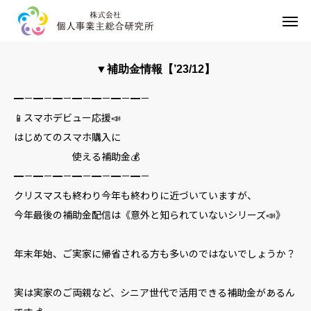
HOME
▼補助金情報【’23/12】
事業内容
━－━－━－━－━－━－━－
📱スマホデビュー応援📣
企業情報
はじめてのスマホ購入に
使える補助金💰
お問い合わせ
━－━－━－━－━－━－━－
クリスマスも終わり今年も終わりに近づいていますが、
プライバシーポリシー
今年最後の補助金配信は《意外と知られていないシリーズ📣》
年末年始、ご実家に帰省される方も多いのではないでしょうか？
実は実家のご両親など、シニア世代で活用できる補助金があるん