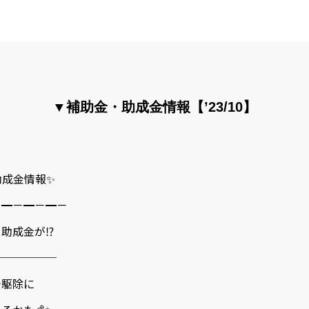
▼補助金・助成金情報【’23/10】
助成金情報✨
－━－━－━－
成金が⁉️
─────
チ駆除に