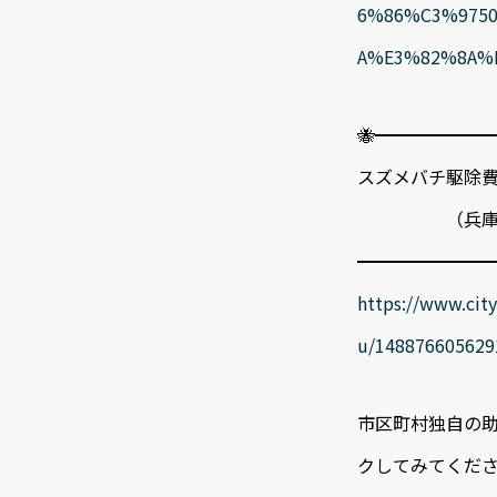
6%86%C3%975
A%E3%82%8A%
🐝━━━━━━
スズメバチ駆除
（兵庫県加
━━━━━━━━
https://www.city
u/148876605629
市区町村独自の
クしてみてくださ