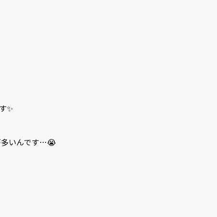
…
す✨
多いんです…😭