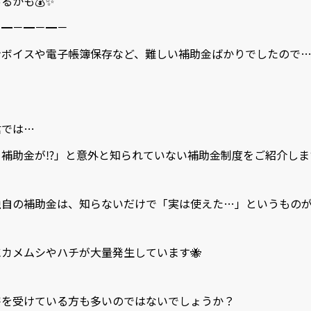
も💰✨
－━－━－━－
ンボイスや電子帳簿保存など、難しい補助金ばかりでしたので
ら
信では…
補助金が⁉️」と意外と知られていない補助金制度をご紹介しま
自の補助金は、知らないだけで「実は使えた…」というものが
カメムシやハチが大量発生しています🐝
害を受けている方も多いのではないでしょうか？