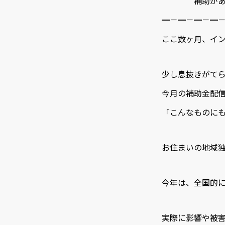
補助があるか
━－━－━－━
ここ数ヶ月、イ
少し息抜きがて
今月の補助金配
「こんなものにも
お住まいの地域独
今年は、全国的に
実際に影響や被