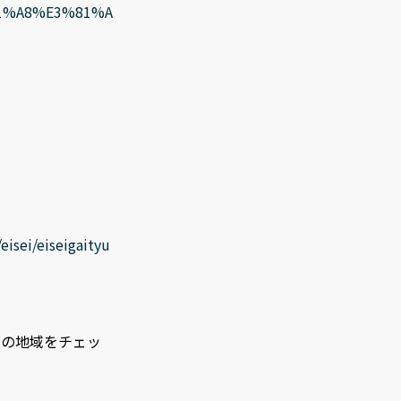
1%A8%E3%81%A
isei/eiseigaityu
いの地域をチェッ