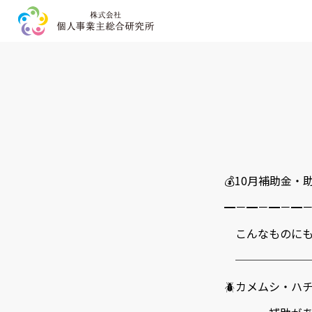
HOME
事業内容
企業情報
お問い合わせ
💰10月補助金・
プライバシーポリシー
━－━－━－━
こんなものにも助
───────
🪲カメムシ・ハ