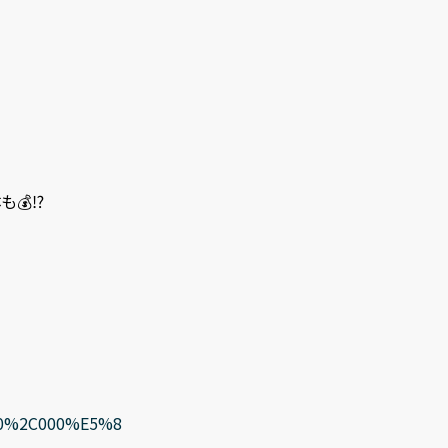
⁉️
t=50%2C000%E5%8