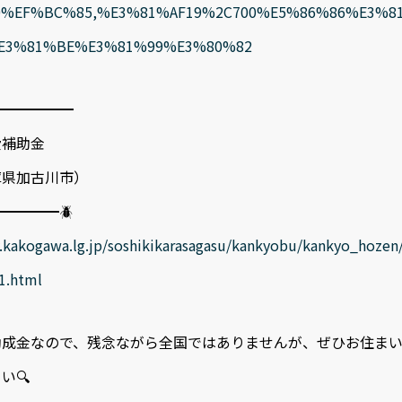
0%EF%BC%85,%E3%81%AF19%2C700%E5%86%86%E3%8
E3%81%BE%E3%81%99%E3%80%82
━━━━━━
費補助金
古川市）
━━━━🪲
.kakogawa.lg.jp/soshikikarasagasu/kankyobu/kankyo_hozen/e
1.html
助成金なので、残念ながら全国ではありませんが、ぜひお住ま
い🔍