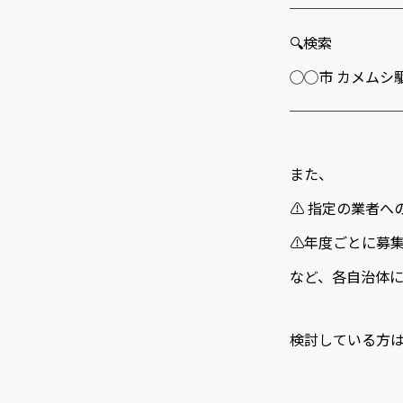
───────
🔍検索
◯◯市 カメムシ
───────
また、
⚠️ 指定の業者
⚠️年度ごとに募
など、各自治体
検討している方は