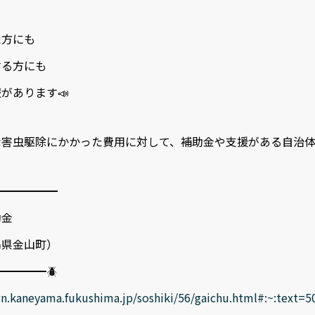
た方にも
する方にも
があります📣
害虫駆除にかかった費用に対して、補助金や支援がある自治体も
━━━━━━
助金
金山町）
━━━━🪲
n.kaneyama.fukushima.jp/soshiki/56/gaichu.html#:~:tex